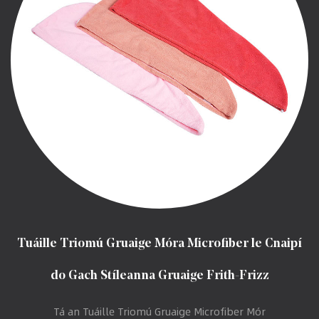
Tuáille Triomú Gruaige Móra Microfiber le Cnaipí
do Gach Stíleanna Gruaige Frith-Frizz
Tá an Tuáille Triomú Gruaige Microfiber Mór