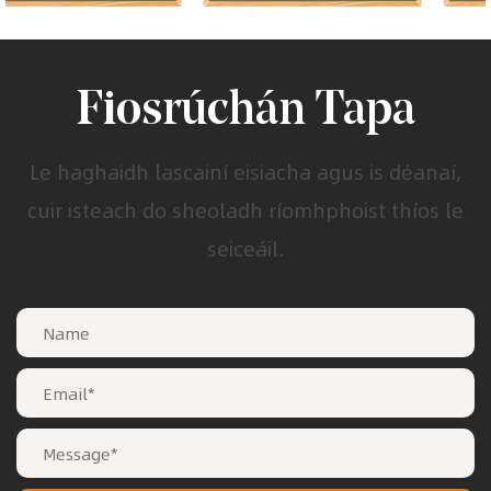
Fiosrúchán Tapa
Le haghaidh lascainí eisiacha agus is déanaí,
cuir isteach do sheoladh ríomhphoist thíos le
seiceáil.