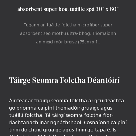
absorbent super bog, tuáille spá 30" x 60"
Tugann an tuáille folctha microfiber super
absorbent seo mothú ultra-bhog. Triomaíonn
an méid mór breise (75cm x 1...
Táirge Seomra Folctha Déantóirí
Áirítear ar tháirgí seomra folctha ár gcuideachta
go príomha caipíní triomadóir gruaige agus
tuáillí folctha. Tá táirgí seomra folctha fíor-
riachtanach inár ngnáthshaol. Cosnaíonn caipíní
tirim do chuid gruaige agus tirim go tapa é. Is