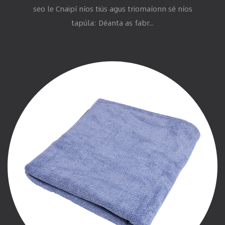
seo le Cnaipí níos tiús agus triomaíonn sé níos
tapúla: Déanta as fabr...