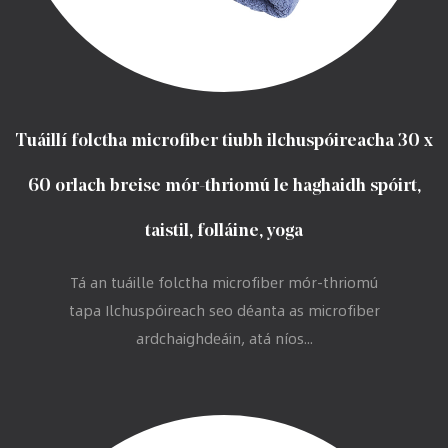
Tuáillí folctha microfiber tiubh ilchuspóireacha 30 x
60 orlach breise mór-thriomú le haghaidh spóirt,
taistil, folláine, yoga
Tá an tuáille folctha microfiber mór-thriomú
tapa Ilchuspóireach seo déanta as microfiber
ardchaighdeáin, atá níos...