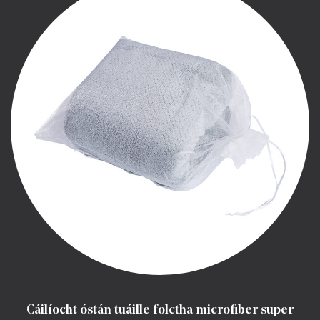
Cáilíocht óstán tuáille folctha microfiber super