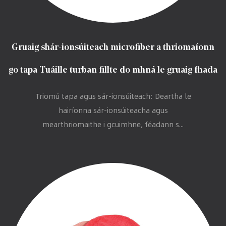
Gruaig shár-ionsúiteach microfiber a thriomaíonn
go tapa Tuáille turban fillte do mhná le gruaig fhada
Triomú tapa agus sár-ionsúiteach: Deartha le
hairíonna sár-ionsúiteacha agus
mearthriomaithe i gcuimhne, féadann s...