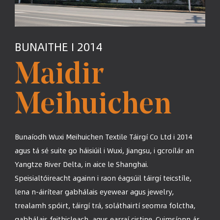
BUNAITHE I 2014
Maidir
Meihuichen
Bunaíodh Wuxi Meihuichen Textile Táirgí Co Ltd i 2014
agus tá sé suite go háisiúil i Wuxi, Jiangsu, i gcroílár an
Yangtze River Delta, in aice le Shanghai.
Speisialtóireacht againn i raon éagsúil táirgí teicstíle,
lena n-áirítear gabhálais eyewear agus jewelry,
trealamh spóirt, táirgí trá, soláthairtí seomra folctha,
gabhálais feithicleach, agus earraí cistine. Cuimsíonn ár