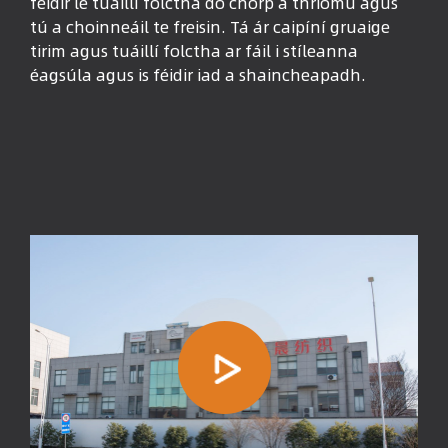
féidir le tuáillí folctha do chorp a thriomú agus
tú a choinneáil te freisin. Tá ár caipíní gruaige
tirim agus tuáillí folctha ar fáil i stíleanna
éagsúla agus is féidir iad a shaincheapadh.