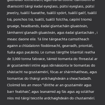
dtairiscintí táirgí éadaí eyeglass, púitsí eyeglass, púitsí
jewelry, tuáillí fuaraithe, tuáillí spóirt, tuáillí gailf, tuáillí
trá, ponchos trá, tuáillí, tuáillí folctha, caipíní triomú
gruaige, headbands, éadaí glantacháin gluaisteán,
lámhainní glanadh gluaisteán, agus éadaí glantacháin , i
measc daoine eile. Tá líne táirgeachta cuimsitheach
againn a chlúdaíonn fíodóireacht, gearradh, priontáil,
fuála agus pacáistiú. Le cumas táirgthe bliantúil reatha
de 3,000 tonna fabraice, táimid tiomanta do fhreastal ar
ár gcustaiméirí intíre agus idirnáisiúnta le tiomantas do
shástacht na gcustaiméirí, fócas ar shármhaitheas, agus
tiomantas do tháirgí ardchaighdeáin a sheachadadh.
Cloíimid leis an meon "dírithe ar an gcustaiméir agus
barr feabhais", agus leanaimid ag fás agus ag soláthar
níos mó táirgí teicstíle ardchaighdeáin do chustaiméirí.