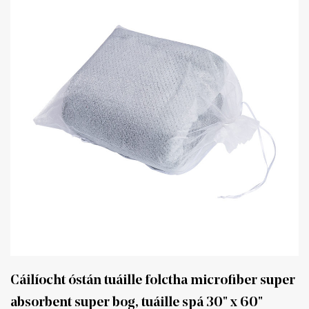
Cáilíocht óstán tuáille folctha microfiber super
absorbent super bog, tuáille spá 30" x 60"