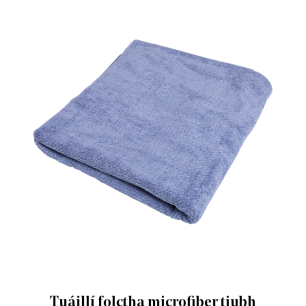
Tuáillí folctha microfiber tiubh