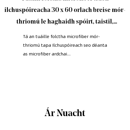
ilchuspóireacha 30 x 60 orlach breise mór-
thriomú le haghaidh spóirt, taistil,
folláine, yoga
Tá an tuáille folctha microfiber mór-
thriomú tapa Ilchuspóireach seo déanta
as microfiber ardchai...
Ár Nuacht