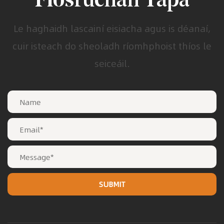
Fiosrúchán Tapa
Le haghaidh lascainí eisiacha agus is déanaí,
cuir isteach do sheoladh ríomhphoist thíos le
seiceáil.