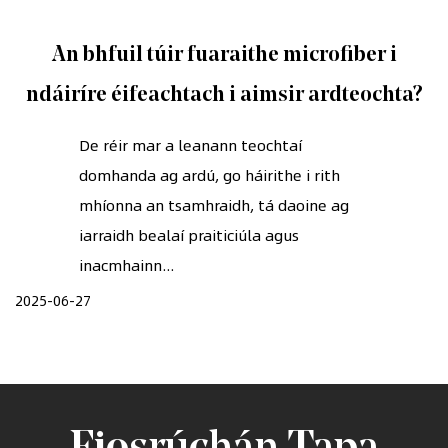
An bhfuil túir fuaraithe microfiber i
ndáiríre éifeachtach i aimsir ardteochta?
De réir mar a leanann teochtaí
domhanda ag ardú, go háirithe i rith
mhíonna an tsamhraidh, tá daoine ag
iarraidh bealaí praiticiúla agus
inacmhainn...
2025-06-27