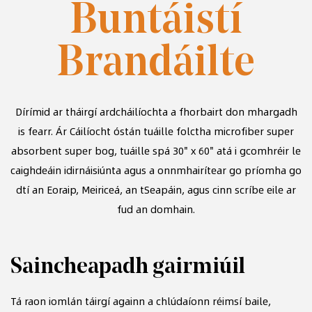
Buntáistí
Brandáilte
Dírímid ar tháirgí ardcháilíochta a fhorbairt don mhargadh
is fearr. Ár
Cáilíocht óstán tuáille folctha microfiber super
absorbent super bog, tuáille spá 30" x 60"
atá i gcomhréir le
caighdeáin idirnáisiúnta agus a onnmhairítear go príomha go
dtí an Eoraip, Meiriceá, an tSeapáin, agus cinn scríbe eile ar
fud an domhain.
Saincheapadh gairmiúil
N
Tá raon iomlán táirgí againn a chlúdaíonn réimsí baile,
Tá