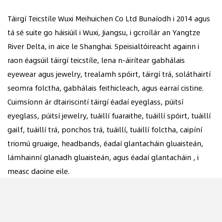
Táirgí Teicstíle Wuxi Meihuichen Co Ltd Bunaíodh i 2014 agus
tá sé suite go háisiúil i Wuxi, Jiangsu, i gcroílár an Yangtze
River Delta, in aice le Shanghai. Speisialtóireacht againn i
raon éagsúil táirgí teicstíle, lena n-áirítear gabhálais
eyewear agus jewelry, trealamh spóirt, táirgí trá, soláthairtí
seomra folctha, gabhálais feithicleach, agus earraí cistine.
Cuimsíonn ár dtairiscintí táirgí éadaí eyeglass, púitsí
eyeglass, púitsí jewelry, tuáillí fuaraithe, tuáillí spóirt, tuáillí
gailf, tuáillí trá, ponchos trá, tuáillí, tuáillí folctha, caipíní
triomú gruaige, headbands, éadaí glantacháin gluaisteán,
lámhainní glanadh gluaisteán, agus éadaí glantacháin , i
measc daoine eile.