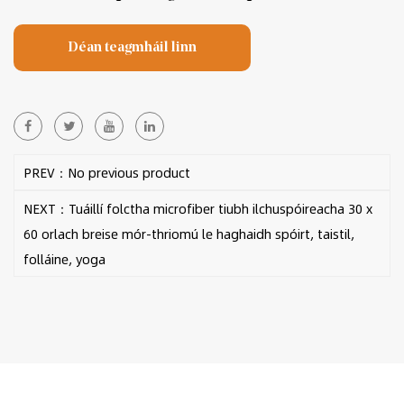
Déan teagmháil linn
PREV：No previous product
NEXT：Tuáillí folctha microfiber tiubh ilchuspóireacha 30 x
60 orlach breise mór-thriomú le haghaidh spóirt, taistil,
folláine, yoga