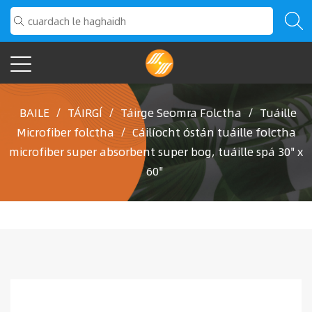
BAILE
/
TÁIRGÍ
/
Táirge Seomra Folctha
/
Tuáille
Microfiber folctha
/
Cáilíocht óstán tuáille folctha
microfiber super absorbent super bog, tuáille spá 30" x
60"