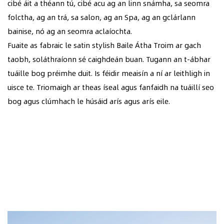
cibé áit a théann tú, cibé acu ag an linn snámha, sa seomra
folctha, ag an trá, sa salon, ag an Spa, ag an gclárlann
bainise, nó ag an seomra aclaíochta.
Fuaite as fabraic le satin stylish Baile Átha Troim ar gach
taobh, soláthraíonn sé caighdeán buan. Tugann an t-ábhar
tuáille bog préimhe duit. Is féidir meaisín a ní ar leithligh in
uisce te. Triomaigh ar theas íseal agus fanfaidh na tuáillí seo
bog agus clúmhach le húsáid arís agus arís eile.