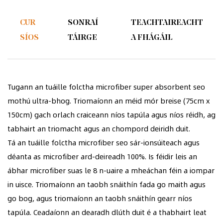
CUR
SONRAÍ
TEACHTAIREACHT
SÍOS
TÁIRGE
A FHÁGÁIL
Tugann an tuáille folctha microfiber super absorbent seo
mothú ultra-bhog. Triomaíonn an méid mór breise (75cm x
150cm) gach orlach craiceann níos tapúla agus níos réidh, ag
tabhairt an triomacht agus an chompord deiridh duit.
Tá an tuáille folctha microfiber seo sár-ionsúiteach agus
déanta as microfiber ard-deireadh 100%. Is féidir leis an
ábhar microfiber suas le 8 n-uaire a mheáchan féin a iompar
in uisce. Triomaíonn an taobh snáithín fada go maith agus
go bog, agus triomaíonn an taobh snáithín gearr níos
tapúla. Ceadaíonn an dearadh dlúth duit é a thabhairt leat