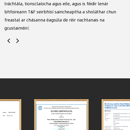
tráchtála, tionsclaíocha agus eile, agus is féidir lenár
le
bhfoireann T&F seirbhísí saincheaptha a sholáthar chun
te
freastal ar chásanna éagsúla de réir riachtanais na
é
gcustaiméirí.