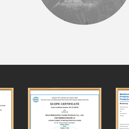
dtomhaltóirí