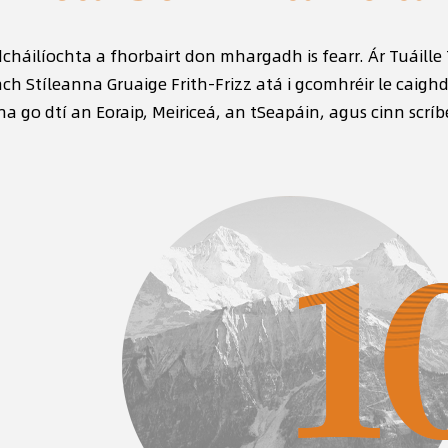
rdcháilíochta a fhorbairt don mhargadh is fearr. Ár
Tuáille
ach Stíleanna Gruaige Frith-Frizz
atá i gcomhréir le caighd
 go dtí an Eoraip, Meiriceá, an tSeapáin, agus cinn scríb
Neart láidir T&F
Caighd
teicniúil
iontao
á fócas fadtéarmach againn ar nuálaíocht
Le teicneolaí
eicneolaíochta, le foireann ghairmiúil T & F,
córas rialaithe
gus is féidir fabraicí agus táirgí teicstíle
marthanacht, 
rdfheidhmíochta nua a fhorbairt mar
agus innéacs
hreagra ar éileamh an mhargaidh.
dtáirgí a chi