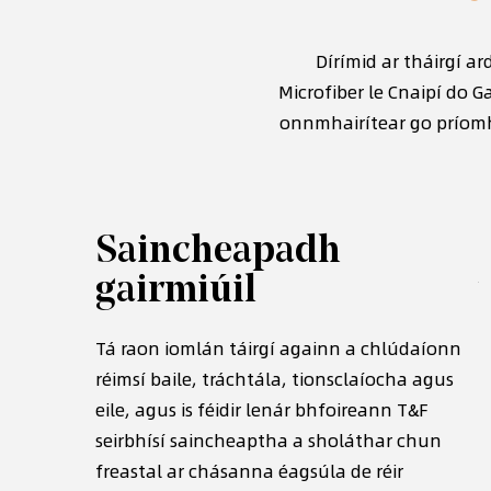
Dírímid ar tháirgí a
Microfiber le Cnaipí do G
onnmhairítear go príomha
Saincheapadh
gairmiúil
os mó ná
, táimid in
Tá raon iomlán táirgí againn a chlúdaíonn
T
ustaiméirí
réimsí baile, tráchtála, tionsclaíocha agus
t
h éagsúla.
eile, agus is féidir lenár bhfoireann T&F
a
seirbhísí saincheaptha a sholáthar chun
a
freastal ar chásanna éagsúla de réir
f