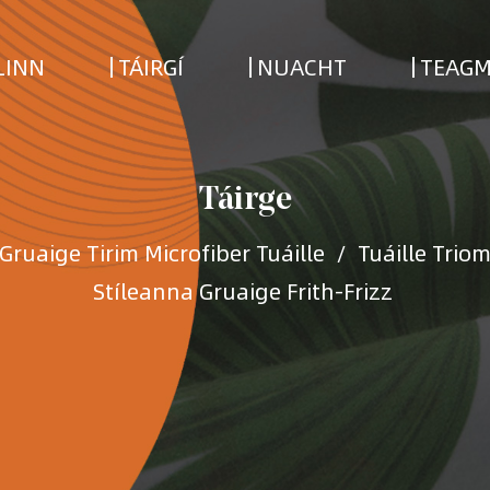
LINN
TÁIRGÍ
NUACHT
TEAGM
Táirge
Gruaige Tirim Microfiber Tuáille
/
Tuáille Trio
Stíleanna Gruaige Frith-Frizz