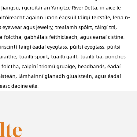
, Jiangsu, i gcroílár an Yangtze River Delta, in aice le
ltóireacht againn i raon éagsúil táirgí teicstíle, lena n-
s eyewear agus jewelry, trealamh spóirt, táirgí trá,
a folctha, gabhálais feithicleach, agus earraí cistine.
iscintí táirgí éadaí eyeglass, púitsí eyeglass, púitsí
araithe, tuáillí spóirt, tuáillí gailf, tuáillí trá, ponchos
illí folctha, caipíní triomú gruaige, headbands, éadaí
isteán, lámhainní glanadh gluaisteán, agus éadaí
easc daoine eile.
lte