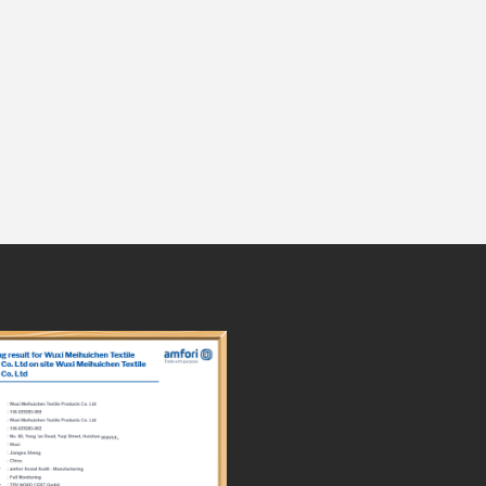
 a bhuachan.