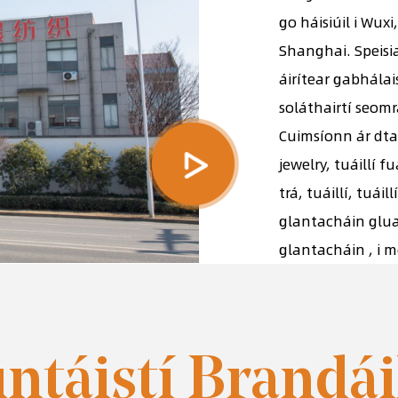
go háisiúil i Wuxi
Shanghai. Speisia
áirítear gabhálai
soláthairtí seomr
Cuimsíonn ár dtair
jewelry, tuáillí fu
trá, tuáillí, tuá
glantacháin glua
glantacháin , i m
ntáistí Brandái