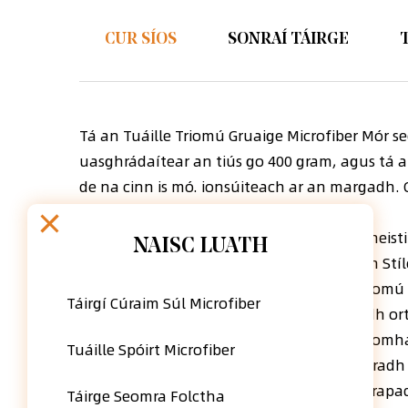
CUR SÍOS
SONRAÍ TÁIRGE
Tá an Tuáille Triomú Gruaige Microfiber Mór se
uasghrádaítear an tiús go 400 gram, agus tá a
de na cinn is mó. ionsúiteach ar an margadh. 
go tapa chun fanacht úr.
DHÁ MÉID CHUN GACH CINEÁL GRUAIG A fheistiú: 
NAISC LUATH
gruaig ghearr, etc .; Méid XL (10"，do Gach Stí
Soft and Super Lightweight: Tá tuáille Triomú
Táirgí Cúraim Súl Microfiber
Tá sé lightweight agus bog, agus ní bheidh or
haghaidh taistil, trá, spóirt, campála, gníomh
Tuáille Spóirt Microfiber
CRUA agus éasca le húsáid: Déanann dearadh im
seirbhíse. Ní bheidh sé stróiceadh nó a chrap
Táirge Seomra Folctha