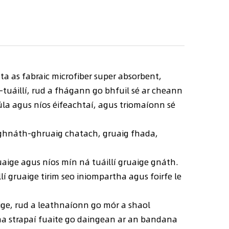
ta as fabraic microfiber super absorbent,
tuáillí, rud a fhágann go bhfuil sé ar cheann
úla agus níos éifeachtaí, agus triomaíonn sé
o ghnáth-ghruaig chatach, gruaig fhada,
uaige agus níos mín ná tuáillí gruaige gnáth.
 gruaige tirim seo iniompartha agus foirfe le
aige, rud a leathnaíonn go mór a shaol
 na strapaí fuaite go daingean ar an bandana