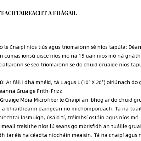
TEACHTAIREACHT A FHÁGÁIL
o le Cnaipí níos tiús agus triomaíonn sé níos tapúla: Déan
n cumas ionsú uisce níos mó ná 15 uair níos mó ná gnáth-
Ciallaíonn sé seo triomaíonn sé do chuid gruaige níos tap
Ar fáil i dhá mhéid, tá L agus L (10" X 26") oiriúnach d
leanna Gruaige Frith-Frizz
 Gruaige Móra Microfiber le Cnaipí an-bhog ar do chuid gr
t a bhraitheann daingean nó míchompordach. Tá na tuáillí
aíochtaí lasmuigh, úsáid tí, tréimhsí óstáin agus níos mó.
eall treisithe níos lú seans go mbrisfidh an tuáille gru
adh tar éis na céadta níocháin meaisín. Tá na cnaipí agus