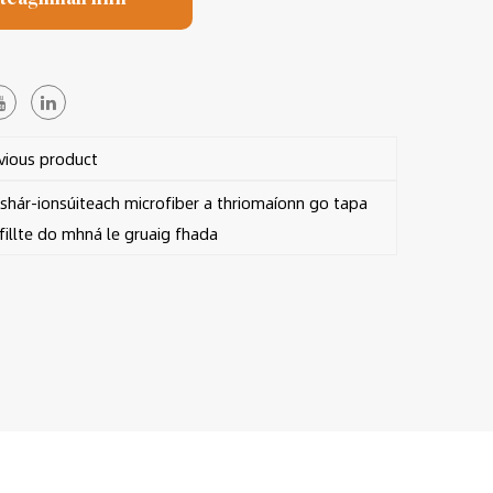
ious product
hár-ionsúiteach microfiber a thriomaíonn go tapa
 fillte do mhná le gruaig fhada