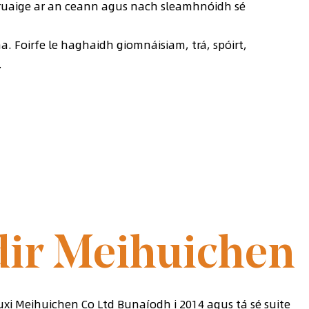
gruaige ar an ceann agus nach sleamhnóidh sé
a. Foirfe le haghaidh giomnáisiam, trá, spóirt,
.
 2014
ir Meihuichen
Wuxi Meihuichen Co Ltd Bunaíodh i 2014 agus tá sé suite