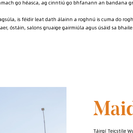
ad amach go héasca, ag cinntiú go bhfanann an bandana 
gsúla, is féidir leat dath álainn a roghnú is cuma do rogh
r, óstáin, salons gruaige gairmiúla agus úsáid sa bhaile
BUNAITHE I
Maid
Táirgí Teicstíle 