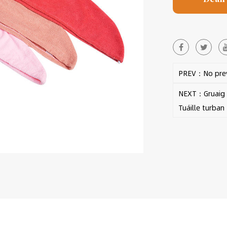
PREV：No prev
NEXT：Gruaig s
Tuáille turban