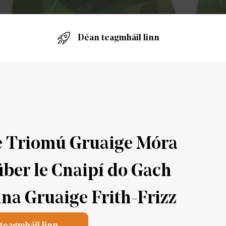
Déan teagmháil linn
e Triomú Gruaige Móra
iber le Cnaipí do Gach
nna Gruaige Frith-Frizz
teagmháil linn