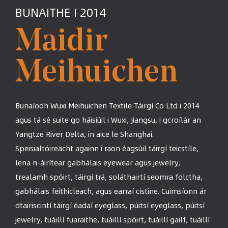
BUNAITHE I 2014
Maidir
Meihuichen
Bunaíodh Wuxi Meihuichen Textile Táirgí Co Ltd i 2014
agus tá sé suite go háisiúil i Wuxi, Jiangsu, i gcroílár an
Yangtze River Delta, in aice le Shanghai.
Speisialtóireacht againn i raon éagsúil táirgí teicstíle,
lena n-áirítear gabhálais eyewear agus jewelry,
trealamh spóirt, táirgí trá, soláthairtí seomra folctha,
gabhálais feithicleach, agus earraí cistine. Cuimsíonn ár
dtairiscintí táirgí éadaí eyeglass, púitsí eyeglass, púitsí
jewelry, tuáillí fuaraithe, tuáillí spóirt, tuáillí gailf, tuáillí