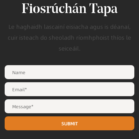
Fiosrúchán Tapa
Le haghaidh lascainí eisiacha agus is déanaí,
cuir isteach do sheoladh ríomhphoist thíos le
seiceáil.