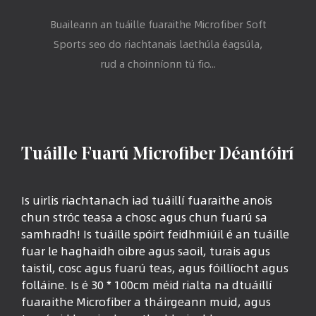
Buaileann an tuáille fuaraithe Microfiber Soft
Sports seo do riachtanais laethúla éagsúla,
rud a choinníonn tú fio...
Tuáille Fuarú Microfiber Déantóirí
Is uirlis riachtanach iad tuáillí fuaraithe anois
chun stróc teasa a chosc agus chun fuarú sa
samhradh! Is tuáille spóirt feidhmiúil é an tuáille
fuar le haghaidh oibre agus saoil, turais agus
taistil, cosc ​​agus fuarú teas, agus fóillíocht agus
folláine. Is é 30 * 100cm méid rialta na dtuáillí
fuaraithe Microfiber a tháirgeann muid, agus