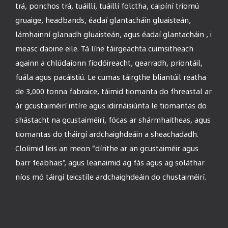
trá, ponchos trá, tuáillí, tuáillí folctha, caipíní triomú
gruaige, headbands, éadaí glantacháin gluaisteán,
lámhainní glanadh gluaisteán, agus éadaí glantacháin , i
measc daoine eile. Tá líne táirgeachta cuimsitheach
againn a chlúdaíonn fíodóireacht, gearradh, priontáil,
fuála agus pacáistiú. Le cumas táirgthe bliantúil reatha
de 3,000 tonna fabraice, táimid tiomanta do fhreastal ar
ár gcustaiméirí intíre agus idirnáisiúnta le tiomantas do
shástacht na gcustaiméirí, fócas ar shármhaitheas, agus
tiomantas do tháirgí ardchaighdeáin a sheachadadh.
Cloíimid leis an meon "dírithe ar an gcustaiméir agus
barr feabhais", agus leanaimid ag fás agus ag soláthar
níos mó táirgí teicstíle ardchaighdeáin do chustaiméirí.