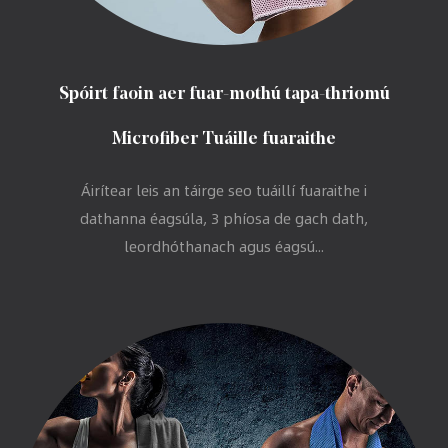
Spóirt faoin aer fuar-mothú tapa-thriomú
Microfiber Tuáille fuaraithe
Áirítear leis an táirge seo tuáillí fuaraithe i
dathanna éagsúla, 3 phíosa de gach dath,
leordhóthanach agus éagsú...