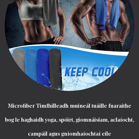
Microfiber Timfhilleadh muineál tuáille fuaraithe
bog le haghaidh yoga, spóirt, giomnáisiam, aclaíocht,
campáil agus gníomhaíochtaí eile