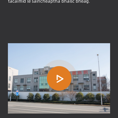
tacaímid le saincheaptha bhaisc bheag.