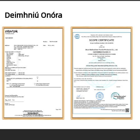
Deimhniú Onóra