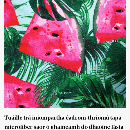
Tuáille trá iniompartha éadrom-thriomú tapa
microfiber saor ó ghaineamh do dhaoine fásta