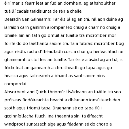
éirí mar is fearr leat ar fud an domhain, ag athsholáthar
tuáillí cadáis traidisiúnta de réir a chéile.
Dearadh Gan Gaineamh: Tar éis lá ag an trá, níl aon duine ag
iarraidh carn gainimh a iompar leo chuig a charr nó chuig a
bhaile. Sin an fáth go bhfuil ár tuáille trá microfiber mór
foirfe do do laethanta saoire trá. Tá a fabraic microfiber bog
agus réidh, rud a d'fhéadfadh cosc ​​a chur go héifeachtach ar
ghaineamh ó cloí leis an tuáille. Tar éis é a úsáid ag an trá, is
féidir leat an gaineamh a chroitheadh ​​​​go tapa agus go
héasca agus taitneamh a bhaint as saol saoire níos
compordaí.
Absorbent and Quick-thriomú: Úsáideann an tuáille trá seo
próiseas fíodóireachta beacht a dhéanann ionsúiteach den
scoth agus triomú tapa. Draenann sé go tapa fiú i
gcoinníollacha fliuch. Ina theannta sin, tá éifeacht
windproof suntasach aige agus féadann sé do chorp a