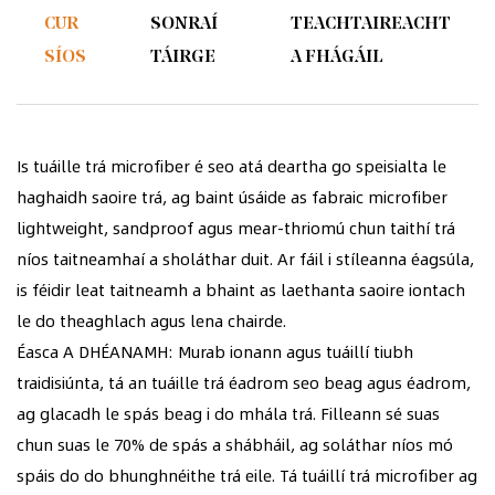
CUR
SONRAÍ
TEACHTAIREACHT
SÍOS
TÁIRGE
A FHÁGÁIL
Is tuáille trá microfiber é seo atá deartha go speisialta le
haghaidh saoire trá, ag baint úsáide as fabraic microfiber
lightweight, sandproof agus mear-thriomú chun taithí trá
níos taitneamhaí a sholáthar duit. Ar fáil i stíleanna éagsúla,
is féidir leat taitneamh a bhaint as laethanta saoire iontach
le do theaghlach agus lena chairde.
Éasca A DHÉANAMH: Murab ionann agus tuáillí tiubh
traidisiúnta, tá an tuáille trá éadrom seo beag agus éadrom,
ag glacadh le spás beag i do mhála trá. Filleann sé suas
chun suas le 70% de spás a shábháil, ag soláthar níos mó
spáis do do bhunghnéithe trá eile. Tá tuáillí trá microfiber ag