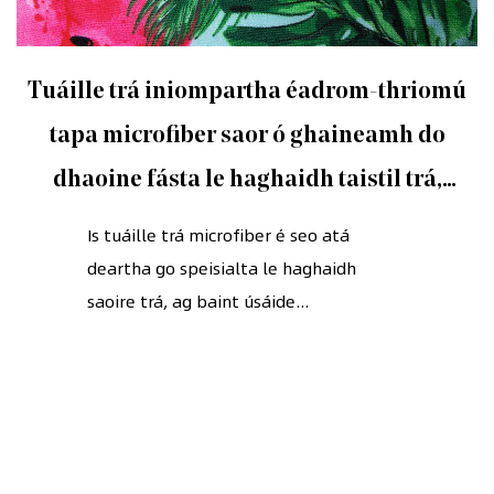
Tuáille trá iniompartha éadrom-thriomú
tapa microfiber saor ó ghaineamh do
dhaoine fásta le haghaidh taistil trá,
snámha agus campála
Is tuáille trá microfiber é seo atá
deartha go speisialta le haghaidh
saoire trá, ag baint úsáide...