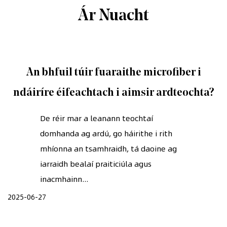
Ár Nuacht
An bhfuil túir fuaraithe microfiber i
ndáiríre éifeachtach i aimsir ardteochta?
De réir mar a leanann teochtaí
domhanda ag ardú, go háirithe i rith
mhíonna an tsamhraidh, tá daoine ag
iarraidh bealaí praiticiúla agus
inacmhainn...
2025-06-27