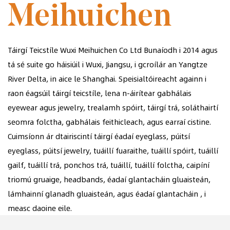
Meihuichen
Táirgí Teicstíle Wuxi Meihuichen Co Ltd Bunaíodh i 2014 agus
tá sé suite go háisiúil i Wuxi, Jiangsu, i gcroílár an Yangtze
River Delta, in aice le Shanghai. Speisialtóireacht againn i
raon éagsúil táirgí teicstíle, lena n-áirítear gabhálais
eyewear agus jewelry, trealamh spóirt, táirgí trá, soláthairtí
seomra folctha, gabhálais feithicleach, agus earraí cistine.
Cuimsíonn ár dtairiscintí táirgí éadaí eyeglass, púitsí
eyeglass, púitsí jewelry, tuáillí fuaraithe, tuáillí spóirt, tuáillí
gailf, tuáillí trá, ponchos trá, tuáillí, tuáillí folctha, caipíní
triomú gruaige, headbands, éadaí glantacháin gluaisteán,
lámhainní glanadh gluaisteán, agus éadaí glantacháin , i
measc daoine eile.