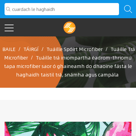
BAILE
/
TÁIRGÍ
/
Tuáille Spóirt Microfiber
/
Tuáille Trá
Microfiber
/
Tuáille trá iniompartha éadrom-thriomú
tapa microfiber saor ó ghaineamh do dhaoine fásta le
haghaidh taistil trá, snámha agus campála