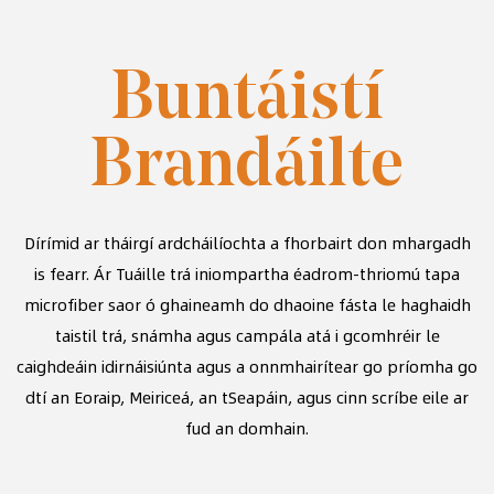
Buntáistí
Brandáilte
Dírímid ar tháirgí ardcháilíochta a fhorbairt don mhargadh
is fearr. Ár
Tuáille trá iniompartha éadrom-thriomú tapa
microfiber saor ó ghaineamh do dhaoine fásta le haghaidh
taistil trá, snámha agus campála
atá i gcomhréir le
caighdeáin idirnáisiúnta agus a onnmhairítear go príomha go
dtí an Eoraip, Meiriceá, an tSeapáin, agus cinn scríbe eile ar
fud an domhain.