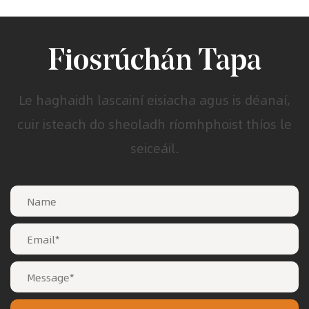
Fiosrúchán Tapa
Le haghaidh lascainí eisiacha agus is déanaí,
cuir isteach do sheoladh ríomhphoist thíos le
seiceáil.