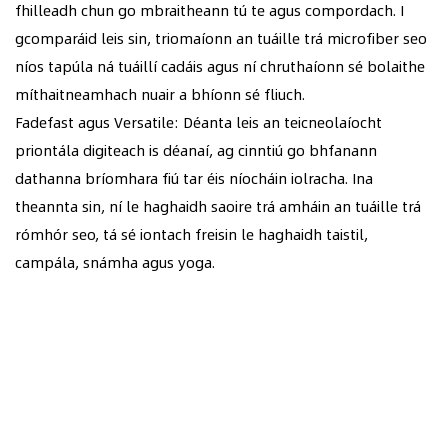
fhilleadh chun go mbraitheann tú te agus compordach. I
gcomparáid leis sin, triomaíonn an tuáille trá microfiber seo
níos tapúla ná tuáillí cadáis agus ní chruthaíonn sé bolaithe
míthaitneamhach nuair a bhíonn sé fliuch.
Fadefast agus Versatile: Déanta leis an teicneolaíocht
priontála digiteach is déanaí, ag cinntiú go bhfanann
dathanna bríomhara fiú tar éis níocháin iolracha. Ina
theannta sin, ní le haghaidh saoire trá amháin an tuáille trá
rómhór seo, tá sé iontach freisin le haghaidh taistil,
campála, snámha agus yoga.