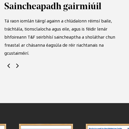
Saincheapadh gairmiúil
N
Tá raon iomlán táirgí againn a chlúdaíonn réimsí baile,
Tá
tráchtála, tionsclaíocha agus eile, agus is féidir lenár
le
bhfoireann T&F seirbhísí saincheaptha a sholáthar chun
te
freastal ar chásanna éagsúla de réir riachtanais na
é
gcustaiméirí.